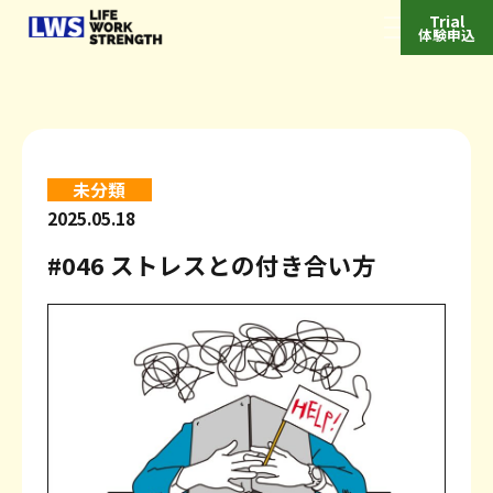
Trial
体験申込
Top
トップ
未分類
Features
特徴
2025.05.18
#046 ストレスとの付き合い方
私たちの特徴
利用者の特徴
News
お知らせ
フィットネスプログラム
プログラム例
Column
コラム
お客様の声
よくあるご質問
join/Price/Booking
入会・料金・予約
月会員
チケット会員
Access
アクセス