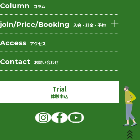
Column
コラム
お客様の声
よくあるご質問
join/Price/Booking
入会・料金・予約
月会員
チケット会員
Access
アクセス
初回限定体験パーソ
法人向けサービスプ
Contact
ナル
ラン
お問い合わせ
ご入会までの流れ
よくあるご質問
Trial
体験申込