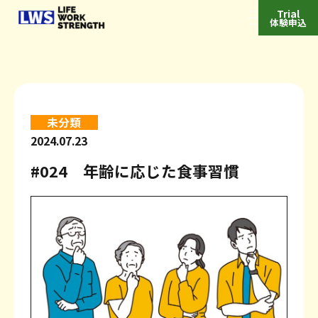
Trial
体験申込
Top
トップ
未分類
Features
特徴
2024.07.23
#024 年齢に応じた食事習慣
私たちの特徴
利用者の特徴
News
お知らせ
フィットネスプログラム
プログラム例
Column
コラム
お客様の声
よくあるご質問
join/Price/Booking
入会・料金・予約
月会員
チケット会員
Access
アクセス