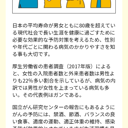
初回限定体験パーソ
法人向けサービスプ
Contact
ナル
ラン
お問い合わせ
ご入会までの流れ
よくあるご質問
日本の平均寿命が男女ともに80歳を超えてい
る現代社会で長い生涯を健康に過ごすために
必要な効果的な予防対策を考えるため、性別
や年代ごとに関わる病気のかかりやすさを知
る事も大切です。
厚生労働省の患者調査（2017年版）による
と、女性の入院患者数と外来患者数は男性よ
りも22％多い割合を示しているが、病気の内
訳では男性が女性を上まっている病気も多
い。その代表例はガンである。
国立がん研究センターの報告にもあるように
がんの予防には、禁酒、節酒、バランスの良
い食事、適度の運動、適正体重の維持、感染