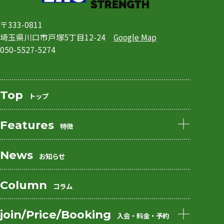
〒333-0811
埼玉県川口市戸塚5丁目12-24
Google Map
050-5527-5274
Top
トップ
Features
特徴
私たちの特徴
利用者の特徴
News
お知らせ
フィットネスプログラム
プログラム例
Column
コラム
お客様の声
よくあるご質問
join/Price/Booking
入会・料金・予約