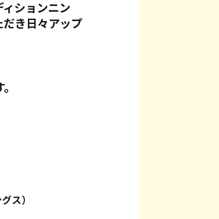
ディションニン
ただき日々アップ
す。
レングス）