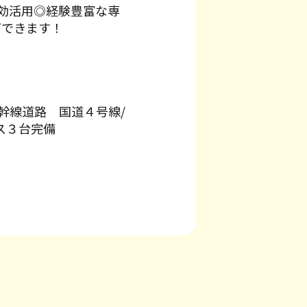
効活用◎経験豊富な専
グできます！
幹線道路 国道４号線/
ス３台完備